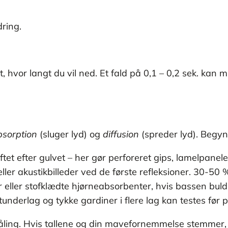
dring.
vor langt du vil ned. Et fald på 0,1 – 0,2 sek. kan mæ
bsorption
(sluger lyd) og
diffusion
(spreder lyd). Begynd
et efter gulvet – her gør perforeret gips, lamelpanel
ller akustikbilleder ved de første refleksioner. 30-50 
 eller stofklædte hjørneabsorbenter, hvis bassen buld
underlag og tykke gardiner i flere lag kan testes før
åling. Hvis tallene og din mavefornemmelse stemmer, e