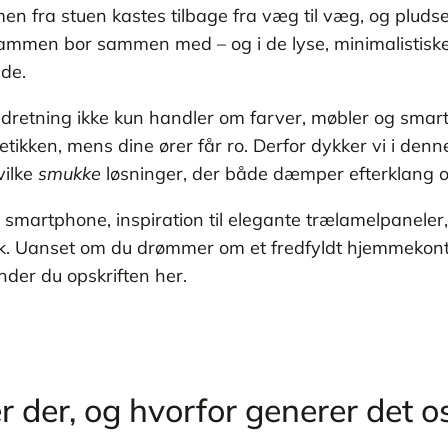
fra stuen kastes tilbage fra væg til væg, og pludseli
esammen bor sammen med – og i de lyse, minimalistisk
de.
indretning ikke kun handler om farver, møbler og smar
ikken, mens dine ører får ro. Derfor dykker vi i denne
vilke
smukke
løsninger, der både dæmper efterklang og
martphone, inspiration til elegante trælamelpaneler, 
lik. Uanset om du drømmer om et fredfyldt hjemmekonto
nder du opskriften her.
r der, og hvorfor generer det o