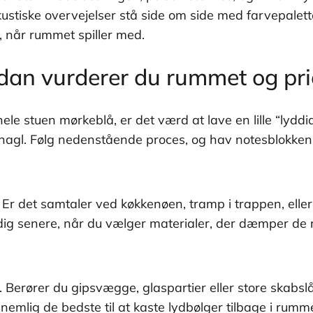
ustiske overvejelser stå side om side med farvepalett
 når rummet spiller med.
ådan vurderer du rummet og pri
r hele stuen mørkeblå, er det værd at lave en lille “l
hagl. Følg nedenstående proces, og hav notesblokken e
 Er det samtaler ved køkkenøen, tramp i trappen, eller h
dig senere, når du vælger materialer, der dæmper de r
Berører du gipsvægge, glaspartier eller store skabslå
nemlig de bedste til at kaste lydbølger tilbage i rumme