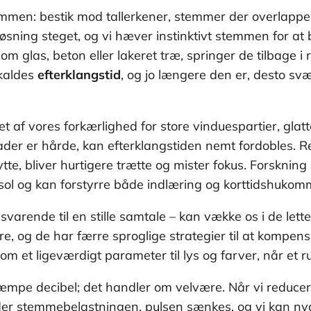
men: bestik mod tallerkener, stemmer der overlapper
sning steget, og vi hæver instinktivt stemmen for at bl
 glas, beton eller lakeret træ, springer de tilbage i r
 kaldes
efterklangstid
, og jo længere den er, desto svær
et af vores forkærlighed for store vinduespartier, gl
ader er hårde, kan efterklangstiden nemt fordobles. R
ytte, bliver hurtigere trætte og mister fokus. Forsknin
sol og kan forstyrre både indlæring og korttidshukom
varende til en stille samtale – kan vække os i de lett
 og de har færre sproglige strategier til at kompenser
om et ligeværdigt parameter til lys og farver, når et 
æmpe decibel; det handler om velvære. Når vi reducerer
lder stemmebelastningen, pulsen sænkes, og vi kan nyde