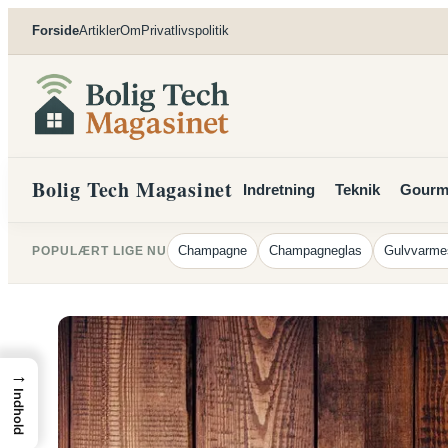
Spring
Forside
Artikler
Om
Privatlivspolitik
til
indhold
Bolig Tech Magasinet
Indretning
Teknik
Gourm
Champagne
Champagneglas
Gulvvarme
POPULÆRT LIGE NU
→
Indhold