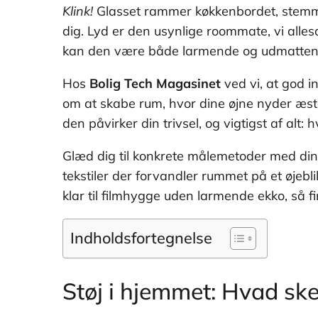
Klink!
Glasset rammer køkkenbordet, stemmen 
dig. Lyd er den usynlige roommate, vi all
kan den være både larmende og udmatten
Hos
Bolig Tech Magasinet
ved vi, at god 
om at skabe rum, hvor dine øjne nyder æstet
den påvirker din trivsel, og vigtigst af alt: h
Glæd dig til konkrete målemetoder med din s
tekstiler der forvandler rummet på et øjeb
klar til filmhygge uden larmende ekko, så fi
Indholdsfortegnelse
Støj i hjemmet: Hvad ske