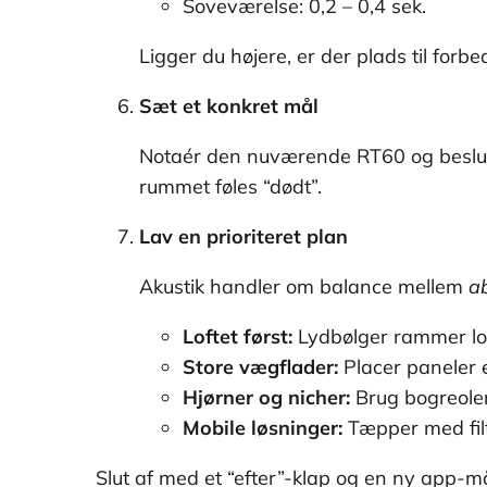
Soveværelse: 0,2 – 0,4 sek.
Ligger du højere, er der plads til forbe
Sæt et konkret mål
Notaér den nuværende RT60 og beslut, h
rummet føles “dødt”.
Lav en prioriteret plan
Akustik handler om balance mellem
a
Loftet først:
Lydbølger rammer loft
Store vægflader:
Placer paneler e
Hjørner og nicher:
Brug bogreoler
Mobile løsninger:
Tæpper med filt
Slut af med et “efter”-klap og en ny app-m