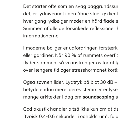
Det starter ofte som en svag baggrundssum
det, er lydniveauet i den åbne stue-køkkenlø
hver gang lydbølger møder en hård flade som
Summen af alle de forsinkede refleksioner
informationerne.
I moderne boliger er udfordringen forstærk
eller gardiner. Når 90 % af rummets overfl
flyder sammen, så vi anstrenger os for at l
over længere tid øger stresshormonet korti
Også søvnen lider. Lydtryk på blot 30 dB – s
betyde endnu mere: deres stemmer er lysere,
mange arkitekter i dag om
soundscaping
s
God akustik handler altså ikke kun om at d
(typisk 0,4-0,6 sekunder i opholdsrum), fa