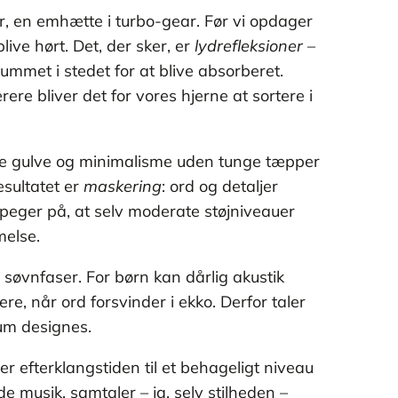
, en emhætte i turbo-gear. Før vi opdager
ive hørt. Det, der sker, er
lydrefleksioner
–
ummet i stedet for at blive absorberet.
ere bliver det for vores hjerne at sortere i
atte gulve og minimalisme uden tunge tæpper
esultatet er
maskering
: ord og detaljer
g peger på, at selv moderate støjniveauer
melse.
e søvnfaser. For børn kan dårlig akustik
e, når ord forsvinder i ekko. Derfor taler
rum designes.
 efterklangstiden til et behageligt niveau
 musik, samtaler – ja, selv stilheden –