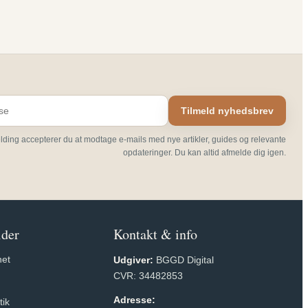
Tilmeld nyhedsbrev
elding accepterer du at modtage e-mails med nye artikler, guides og relevante
opdateringer. Du kan altid afmelde dig igen.
ider
Kontakt & info
et
Udgiver:
BGGD Digital
CVR: 34482853
Adresse:
tik