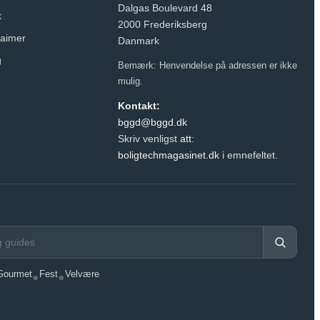
Dalgas Boulevard 48
k
2000 Frederiksberg
claimer
Danmark
g
Bemærk: Henvendelse på adressen er ikke
mulig.
Kontakt:
bggd@bggd.dk
Skriv venligst
att:
boligtechmagasinet.dk
i emnefeltet.
Gourmet
•
Fest
•
Velvære