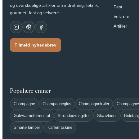
og overskuelige artikler om indretning, teknik,
Fest
gourmet, fest og velvære.
Velvære
Artikler
Tilmeld nyhedsbrev
Populære emner
Champagne
Champagneglas
Champagnekøler
Champagnes
Gulvvarmetermostat
Brændeovnsgitter
Skævbider
Bidetan
Smarte lamper
Kaffemaskine