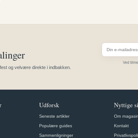
alinger
Ved tilm
 fest og velvære direkte i indbakken.
r
Udforsk
Nyttige s
Seneste artikler
Om magasin
Populære guides
Kontakt
Sammenligninger
Privatlivspoli