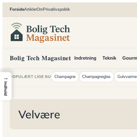
Spring
Forside
Artikler
Om
Privatlivspolitik
til
indhold
Bolig Tech Magasinet
Indretning
Teknik
Gourm
→
Champagne
Champagneglas
Gulvvarme
POPULÆRT LIGE NU
Indhold
Velvære