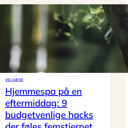
VELVÆRE
Hjemmespa på en
eftermiddag: 9
budgetvenlige hacks
der føles femstjernet