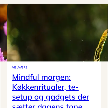
VELVÆRE
Mindful morgen:
Køkkenritualer, te-
setup og gadgets der
sætter dagens tone