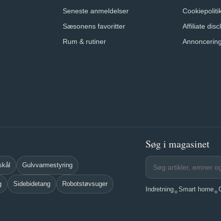
Seneste anmeldelser
Cookiepoliti
Sæsonens favoritter
Affiliate dis
Rum & rutiner
Annoncerin
Søg i magasinet
kål
Gulvvarmestyring
g
Sidebidetang
Robotstøvsuger
Indretning
•
Smart home
•