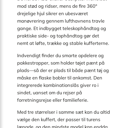
mod stød og ridser, mens de fire 360°
drejelige hjul sikrer en ubesværet
manøvrering gennem lufthavnens travle
gange. Et indbygget teleskophåndtag og
praktiske side- og tophåndtag gør det
nemt at løfte, trække og stable kufferterne.
Indvendigt finder du smarte opdelere og
pakkestropper, som holder tøjet pænt på
plads—så der er plads til både pænt tøj og
måske en flaske bobler til ankomst. Den
integrerede kombinationslås giver ro i
sindet, uanset om du rejser på
forretningsrejse eller familieferie.
Med tre størrelser i samme sæt kan du altid
vælge den kuffert, der passer til turens
længde, og den mindste model kan endda