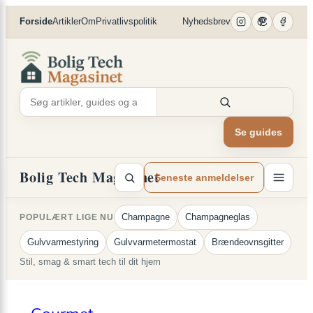
×
Spring
Forside
Artikler
Om
Privatlivspolitik
Nyhedsbrev
til
indhold
Se guides
Bolig Tech Magasinet
Seneste anmeldelser
Champagne
Champagneglas
POPULÆRT LIGE NU
Gulvvarmestyring
Gulvvarmetermostat
Brændeovnsgitter
Stil, smag & smart tech til dit hjem