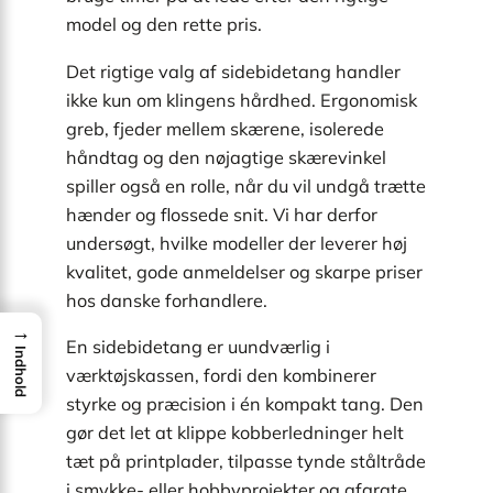
model og den rette pris.
Det rigtige valg af sidebidetang handler
ikke kun om klingens hårdhed. Ergonomisk
greb, fjeder mellem skærene, isolerede
håndtag og den nøjagtige skærevinkel
spiller også en rolle, når du vil undgå trætte
hænder og flossede snit. Vi har derfor
undersøgt, hvilke modeller der leverer høj
kvalitet, gode anmeldelser og skarpe priser
hos danske forhandlere.
→
En sidebidetang er uundværlig i
Indhold
værktøjskassen, fordi den kombinerer
styrke og præcision i én kompakt tang. Den
gør det let at klippe kobberledninger helt
tæt på printplader, tilpasse tynde ståltråde
i smykke- eller hobbyprojekter og afgrate