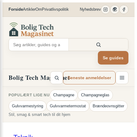
×
Spring
Forside
Artikler
Om
Privatlivspolitik
Nyhedsbrev
til
indhold
Se guides
Bolig Tech Magasinet
Seneste anmeldelser
Champagne
Champagneglas
POPULÆRT LIGE NU
Gulvvarmestyring
Gulvvarmetermostat
Brændeovnsgitter
Stil, smag & smart tech til dit hjem