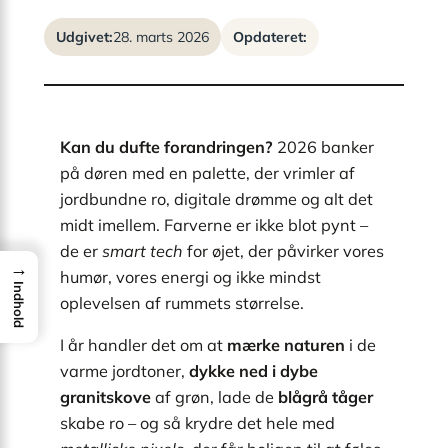
Udgivet:
28. marts 2026
Opdateret:
Kan du dufte forandringen?
2026 banker
på døren med en palette, der vrimler af
jordbundne ro, digitale drømme og alt det
midt imellem. Farverne er ikke blot pynt –
de er
smart tech
for øjet, der påvirker vores
→
humør, vores energi og ikke mindst
Indhold
oplevelsen af rummets størrelse.
I år handler det om at
mærke naturen
i de
varme jordtoner,
dykke ned i dybe
granitskove
af grøn, lade de
blågrå tåger
skabe ro – og så krydre det hele med