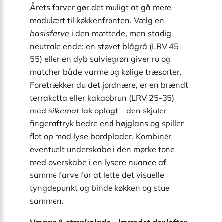
Årets farver gør det muligt at gå mere
modulært til køkkenfronten. Vælg en
basisfarve
i den mættede, men stadig
neutrale ende: en støvet blågrå (LRV 45-
55) eller en dyb salviegrøn giver ro og
matcher både varme og kølige træsorter.
Foretrækker du det jordnære, er en brændt
terrakotta eller kakaobrun (LRV 25-35)
med
silkemat
lak oplagt – den skjuler
fingeraftryk bedre end højglans og spiller
flot op mod lyse bordplader. Kombinér
eventuelt underskabe i den mørke tone
med overskabe i en lysere nuance af
samme farve for at lette det visuelle
tyngdepunkt og binde køkken og stue
sammen.
Vægge & stænkplade – lærredet der løfter