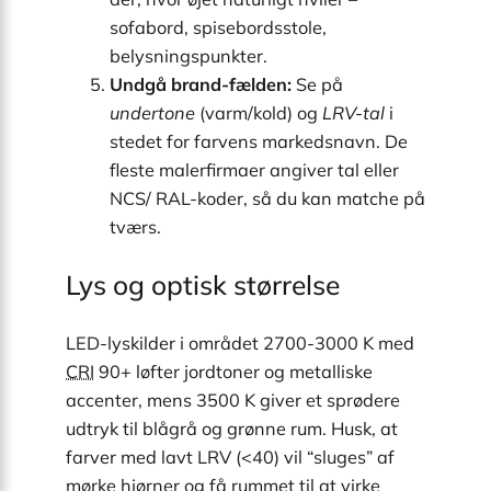
sofabord, spisebordsstole,
belysningspunkter.
Undgå brand-fælden:
Se på
undertone
(varm/kold) og
LRV-tal
i
stedet for farvens markedsnavn. De
fleste malerfirmaer angiver tal eller
NCS/ RAL-koder, så du kan matche på
tværs.
Lys og optisk størrelse
LED-lyskilder i området 2700-3000 K med
CRI
90+ løfter jordtoner og metalliske
accenter, mens 3500 K giver et sprødere
udtryk til blågrå og grønne rum. Husk, at
farver med lavt LRV (<40) vil “sluges” af
mørke hjørner og få rummet til at virke