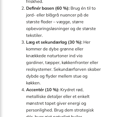
friskhed.
Definér basen (60 %):
Brug én til to
jord- eller blågrå nuancer på de
største flader – vægge, større
opbevaringsløsninger og de største
tekstiler.
Læg et sekundærlag (30 %):
Her
kommer de dybe grønne eller
knækkede naturtoner ind via
gardiner, tæpper, køkkenfronter eller
reolsystemer. Sekundærfarven skaber
dybde og flyder mellem stue og
køkken.
Accentér (10 %):
Krydret rød,
metalliske detaljer eller et enkelt
mønstret tapet giver energi og
personlighed. Brug dem strategisk
dér, hvor øjet naturligt hviler –