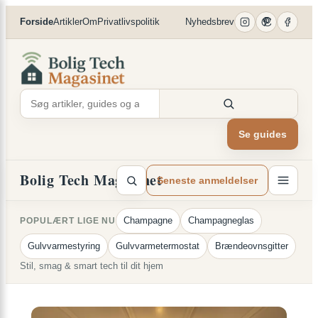
×
Spring
Forside
Artikler
Om
Privatlivspolitik
Nyhedsbrev
til
indhold
Se guides
Bolig Tech Magasinet
Seneste anmeldelser
Champagne
Champagneglas
POPULÆRT LIGE NU
Gulvvarmestyring
Gulvvarmetermostat
Brændeovnsgitter
Stil, smag & smart tech til dit hjem