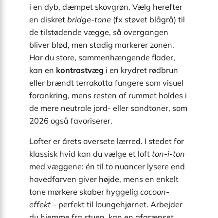
i en dyb, dæmpet skovgrøn. Vælg herefter
en diskret
bridge-tone
(fx støvet blågrå) til
de tilstødende vægge, så overgangen
bliver blød, men stadig markerer zonen.
Har du store, sammenhængende flader,
kan en
kontrastvæg
i en krydret rødbrun
eller brændt terrakotta fungere som visuel
forankring, mens resten af rummet holdes i
de mere neutrale jord- eller sandtoner, som
2026 også favoriserer.
Lofter er årets oversete lærred. I stedet for
klassisk hvid kan du vælge et loft
ton-i-ton
med væggene: én til to nuancer lysere end
hovedfarven giver højde, mens en enkelt
tone mørkere skaber hyggelig
cocoon-
effekt
– perfekt til loungehjørnet. Arbejder
du hjemme fra stuen, kan en afgrænset