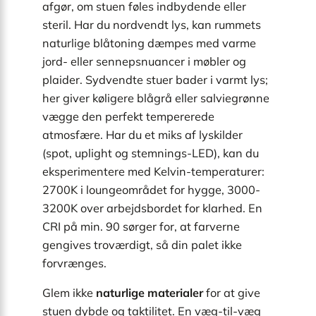
afgør, om stuen føles indbydende eller
steril. Har du nordvendt lys, kan rummets
naturlige blåtoning dæmpes med varme
jord- eller sennepsnuancer i møbler og
plaider. Sydvendte stuer bader i varmt lys;
her giver køligere blågrå eller salviegrønne
vægge den perfekt tempererede
atmosfære. Har du et miks af lyskilder
(spot, uplight og stemnings-LED), kan du
eksperimentere med Kelvin-temperaturer:
2700K i loungeområdet for hygge, 3000-
3200K over arbejdsbordet for klarhed. En
CRI på min. 90 sørger for, at farverne
gengives troværdigt, så din palet ikke
forvrænges.
Glem ikke
naturlige materialer
for at give
stuen dybde og taktilitet. En væg-til-væg