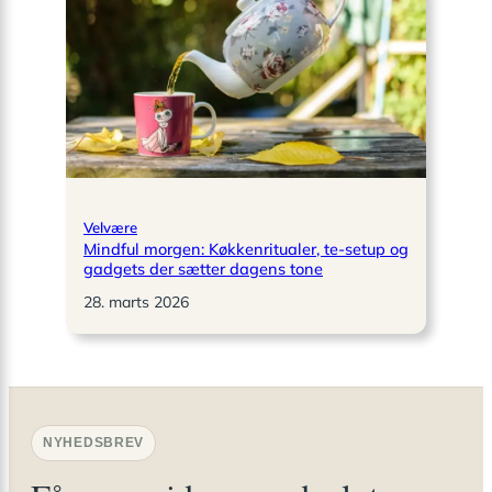
Velvære
Mindful morgen: Køkkenritualer, te-setup og
gadgets der sætter dagens tone
28. marts 2026
NYHEDSBREV