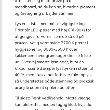
træ-, sten- og metalprøve på dit
moodboard, så du kan se, hvordan pigment
og åretegning arbejder sammen.
Lys er sidste, men måske vigtigste lag.
Prioritér LED-pærer med høj CRI (90+) for
at gengive farverne, som de så ud på
prøven. Vælg varmhvide 2700 K pærer i
hyggezoner og 3000-3500 K over
køkkenøen, hvor grøntsager skal se friske
ud. Overvej smarte løsninger, hvor én
klikbar scene dæmper lysstyrken i stuen til
40 %, mens køkkenet forbliver fuldt oplyst –
så understøttes både stemning og praktisk
arbejde uden at spolere paletten.
Til sidst: Tænk vedligehold. Matte vægge
kan pletrettes med en fugtig klud, hvis du