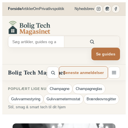
Spring
Forside
Artikler
Om
Privatlivspolitik
Nyhedsbrev
til
indhold
Se guides
Bolig Tech Magasinet
Seneste anmeldelser
Champagne
Champagneglas
POPULÆRT LIGE NU
Gulvvarmestyring
Gulvvarmetermostat
Brændeovnsgitter
Stil, smag & smart tech til dit hjem