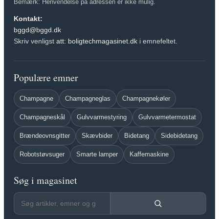
Bemærk: Henvendelse på adressen er ikke mulig.
Kontakt:
bggd@bggd.dk
Skriv venligst
att: boligtechmagasinet.dk
i emnefeltet.
Populære emner
Champagne
Champagneglas
Champagnekøler
Champagneskål
Gulvvarmestyring
Gulvvarmetermostat
Brændeovnsgitter
Skævbider
Bidetang
Sidebidetang
Robotstøvsuger
Smarte lamper
Kaffemaskine
Søg i magasinet